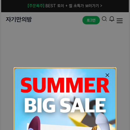
[주문폭주]
BEST 토이 + 젤 초특가 보러가기 >
자기만의방
로그인
예상치 못한 에러입니다.