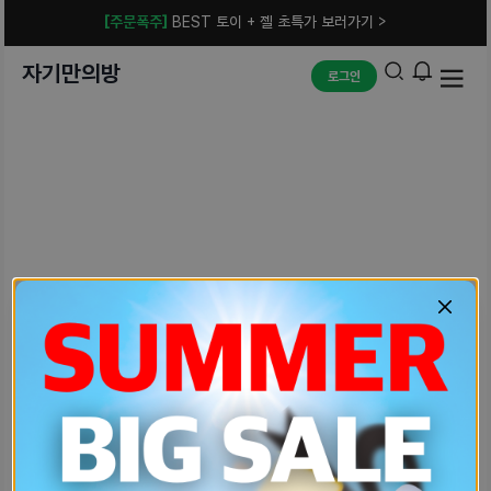
[주문폭주]
BEST 토이 + 젤 초특가 보러가기 >
자기만의방
로그인
예상치 못한 에러입니다.