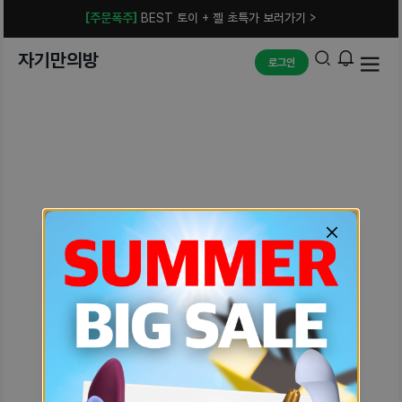
[주문폭주]
BEST 토이 + 젤 초특가 보러가기 >
자기만의방
로그인
예상치 못한 에러입니다.