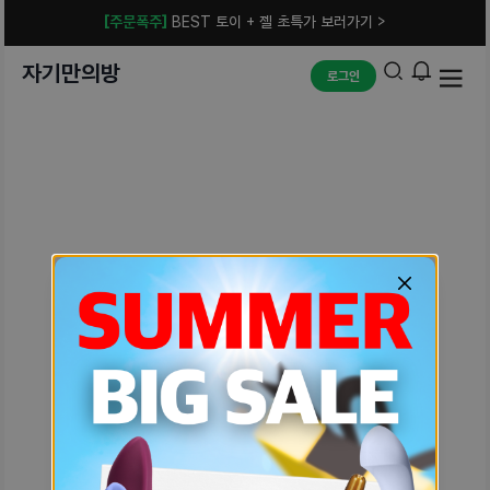
[주문폭주]
BEST 토이 + 젤 초특가 보러가기 >
자기만의방
로그인
예상치 못한 에러입니다.