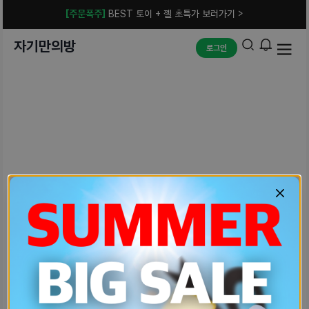
[주문폭주]
BEST 토이 + 젤 초특가 보러가기 >
자기만의방
로그인
예상치 못한 에러입니다.