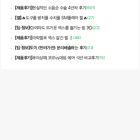
[
제품후기
]
현실적인 소음순 수술 4년차 후기
(
601
)
[
썰
]
🔥도구플 방치플 수치플 SM플레이 썰🔥
(
27
)
[
팁・정보
]
💞여자도 뜨거운 섹스를 즐기는 법 3💞
(
22
)
[
제품후기
]
극락젤로 섹스 갈긴 썰 💧
(
46
)
[
팁・정보
]
토이 (반려가전) 분리배출하는 후기
(
33
)
[
제품후기
]
푸이상떼 코코vs데임 에어 석션 비교후기
(
15
)