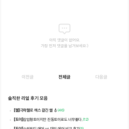
아직 댓글이 없어요.
가장 먼저 댓글을 남겨보세요:)
이전글
전체글
다음글
솔직한 리얼 후기 모음
[
젤
]
극락젤로 섹스 갈긴 썰 💧
(
46
)
[
토이
]
삽입형토이지만 진동토이로도 너무좋다..
(
12
)
[
토이
]
(
5
)