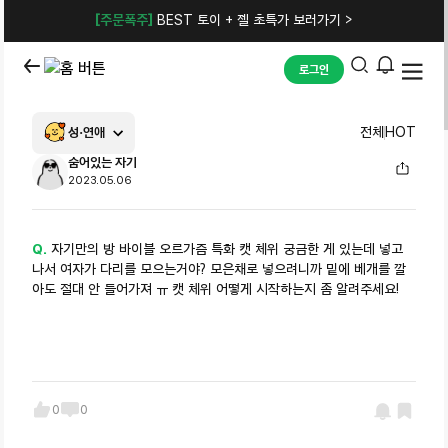
[주문폭주]
BEST 토이 + 젤 초특가 보러가기 >
로그인
성·연애
전체
HOT
숨어있는 자기
2023.05.06
Q.
자기만의 방 바이블 오르가즘 특화 캣 체위 궁금한 게 있는데 넣고
나서 여자가 다리를 모으는거야? 모은채로 넣으려니까 밑에 베개를 깔
아도 절대 안 들어가져 ㅠ 캣 체위 어떻게 시작하는지 좀 알려주세요!
0
0