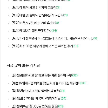
스위트티 에어 vs 데임 에어 비교 후기
[
토이
]
이 토이 사고 압박자위 고쳤어
(
3
)
[
토이
]
미칠 것 같아도 안 멈추는 게 포인트
(
11
)
[
토이
]
✨첫 토이!!! 아크 구매 후기✨
(
9
)
[
토이
]
혀 낼롱이 3번 극락 갔다...
(
34
)
[
토이
]
소리 참으면서 하고있었는데 소리가 막.. 자동으로 나오더라..
(
9
)
[
토이
]
최소 30번 이상 사용하고 쓰는 Aer 찐 후기!
(
13
)
지금 많이 보는 게시글
[
팁・정보
]
펠라치오 잘 하고 싶은 사람 들어왕 ~🩷
(
37
)
[
제품후기
]
새로운 체위를 찾는 자기들 <아마존 체위편>
(
34
)
[
팁・정보
]
키스마크 빨리 없애는 법💋👍
(
71
)
[
팁・정보
]
💉관계할 때 주의+걱정거리💉
(
67
)
[
팁・정보
]
특강 잘 Joy는 법🕺🏻🕺🏻
(
28
)