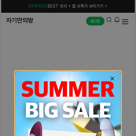
[주문폭주]
BEST 토이 + 젤 초특가 보러가기 >
자기만의방
로그인
예상치 못한 에러입니다.