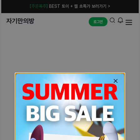
[주문폭주]
BEST 토이 + 젤 초특가 보러가기 >
자기만의방
로그인
예상치 못한 에러입니다.