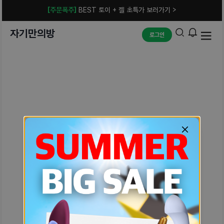
[주문폭주]
BEST 토이 + 젤 초특가 보러가기 >
자기만의방
로그인
예상치 못한 에러입니다.