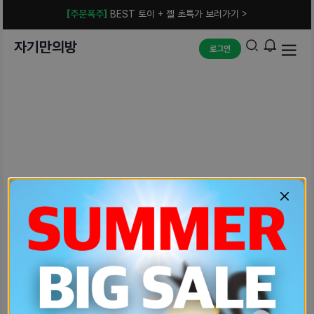
[주문폭주]
BEST 토이 + 젤 초특가 보러가기 >
자기만의방
로그인
예상치 못한 에러입니다.