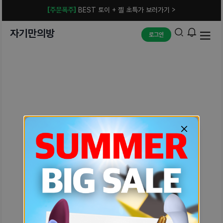
[주문폭주]
BEST 토이 + 젤 초특가 보러가기 >
자기만의방
로그인
예상치 못한 에러입니다.