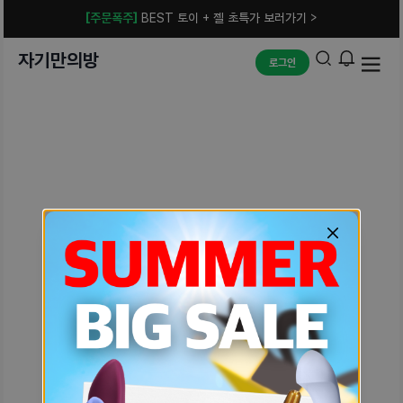
[주문폭주]
BEST 토이 + 젤 초특가 보러가기 >
자기만의방
로그인
예상치 못한 에러입니다.