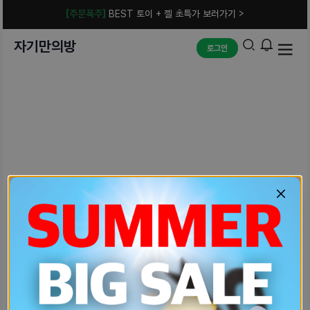
[주문폭주]
BEST 토이 + 젤 초특가 보러가기 >
자기만의방
로그인
예상치 못한 에러입니다.