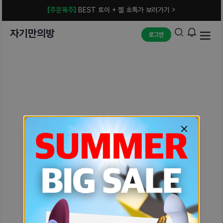
[주문폭주]
BEST 토이 + 젤 초특가 보러가기 >
자기만의방
로그인
예상치 못한 에러입니다.