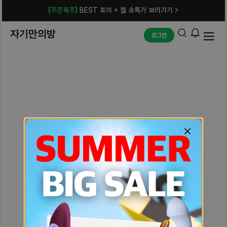
[주문폭주]
BEST 토이 + 젤 초특가 보러가기 >
자기만의방
로그인
예상치 못한 에러입니다.