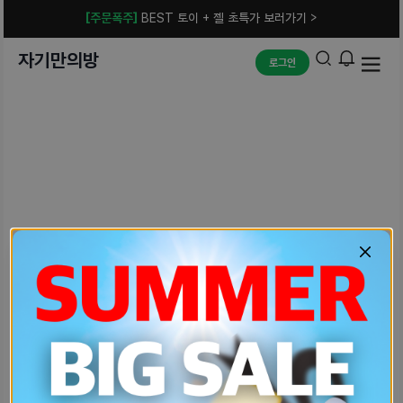
[주문폭주]
BEST 토이 + 젤 초특가 보러가기 >
자기만의방
로그인
예상치 못한 에러입니다.