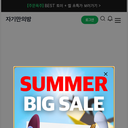
[주문폭주]
BEST 토이 + 젤 초특가 보러가기 >
자기만의방
로그인
예상치 못한 에러입니다.