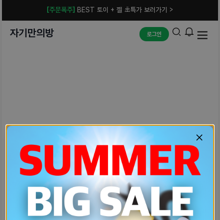
[주문폭주]
BEST 토이 + 젤 초특가 보러가기 >
자기만의방
로그인
예상치 못한 에러입니다.