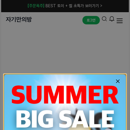
[주문폭주]
BEST 토이 + 젤 초특가 보러가기 >
자기만의방
로그인
예상치 못한 에러입니다.