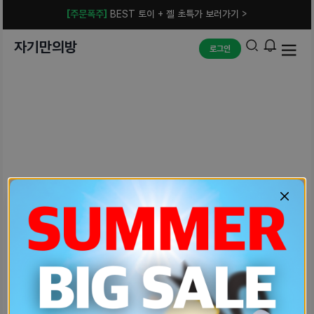
[주문폭주]
BEST 토이 + 젤 초특가 보러가기 >
자기만의방
로그인
예상치 못한 에러입니다.