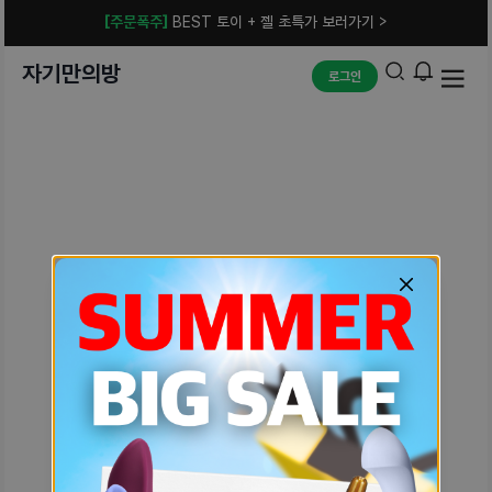
[주문폭주]
BEST 토이 + 젤 초특가 보러가기 >
자기만의방
로그인
예상치 못한 에러입니다.