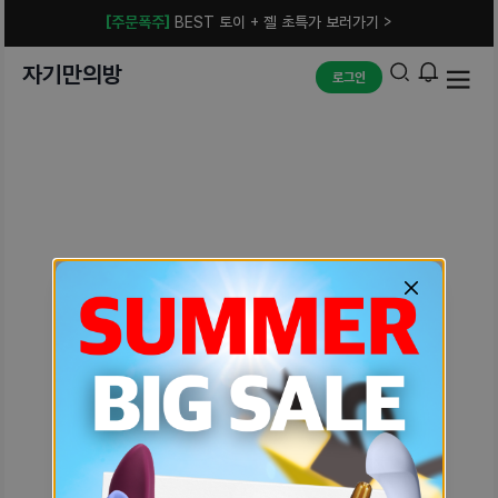
[주문폭주]
BEST 토이 + 젤 초특가 보러가기 >
자기만의방
로그인
예상치 못한 에러입니다.