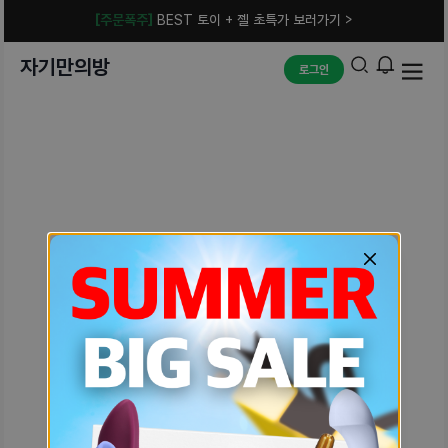
[주문폭주]
BEST 토이 + 젤 초특가 보러가기 >
자기만의방
로그인
예상치 못한 에러입니다.