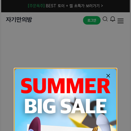
[주문폭주]
BEST 토이 + 젤 초특가 보러가기 >
자기만의방
로그인
예상치 못한 에러입니다.