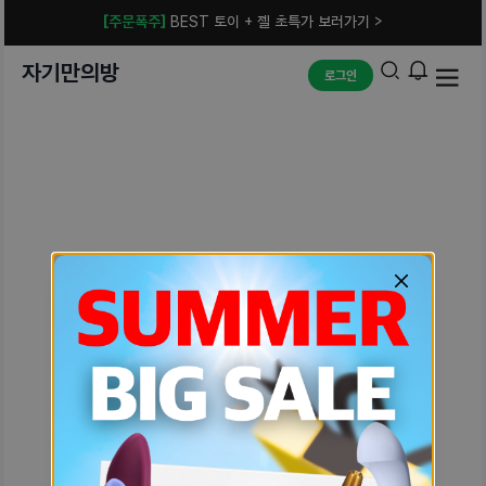
[주문폭주]
BEST 토이 + 젤 초특가 보러가기 >
자기만의방
로그인
예상치 못한 에러입니다.