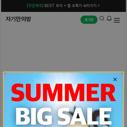
[주문폭주]
BEST 토이 + 젤 초특가 보러가기 >
자기만의방
로그인
예상치 못한 에러입니다.