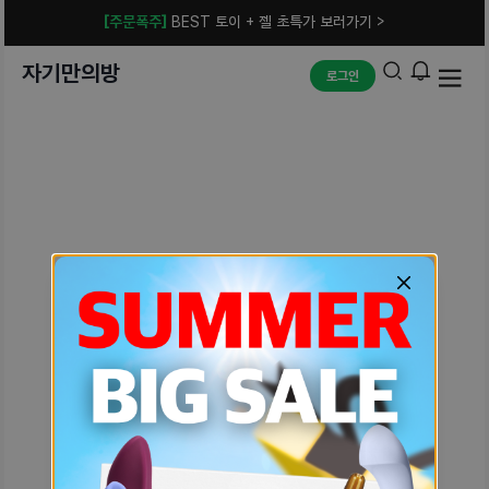
[주문폭주]
BEST 토이 + 젤 초특가 보러가기 >
자기만의방
로그인
예상치 못한 에러입니다.