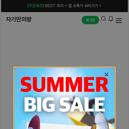
[주문폭주]
BEST 토이 + 젤 초특가 보러가기 >
자기만의방
로그인
예상치 못한 에러입니다.