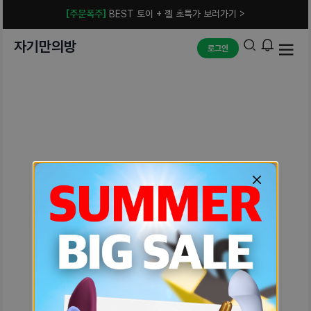
[주문폭주]
BEST 토이 + 젤 초특가 보러가기 >
자기만의방
로그인
예상치 못한 에러입니다.