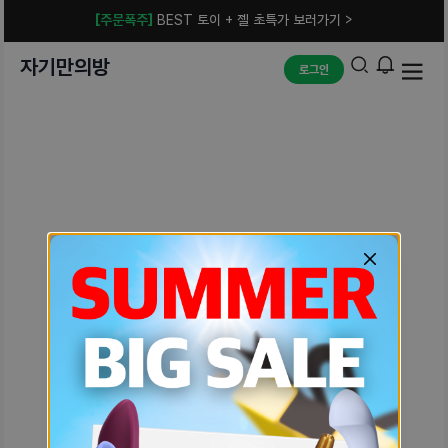
[주문폭주]
BEST 토이 + 젤 초특가 보러가기 >
자기만의방
로그인
예상치 못한 에러입니다.