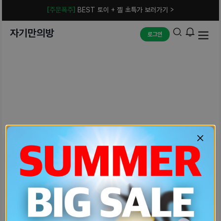
[주문폭주]
BEST 토이 + 젤 초특가 보러가기 >
자기만의방
로그인
예상치 못한 에러입니다.