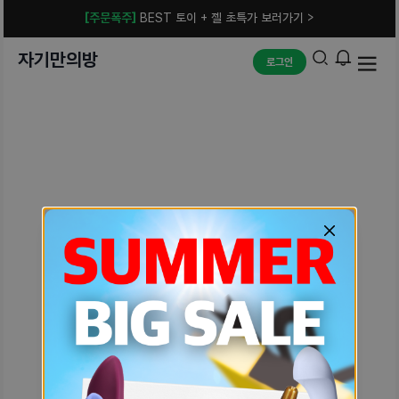
[주문폭주]
BEST 토이 + 젤 초특가 보러가기 >
자기만의방
로그인
예상치 못한 에러입니다.