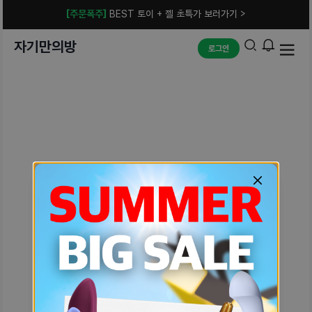
[주문폭주]
BEST 토이 + 젤 초특가 보러가기 >
자기만의방
로그인
예상치 못한 에러입니다.