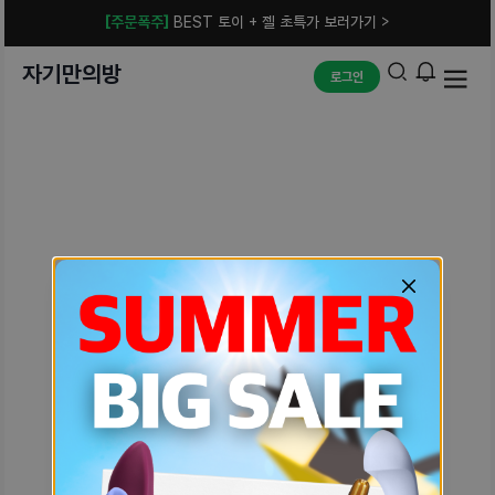
[주문폭주]
BEST 토이 + 젤 초특가 보러가기 >
자기만의방
로그인
예상치 못한 에러입니다.