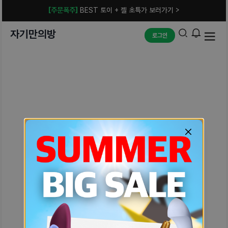
[주문폭주]
BEST 토이 + 젤 초특가 보러가기 >
자기만의방
로그인
예상치 못한 에러입니다.