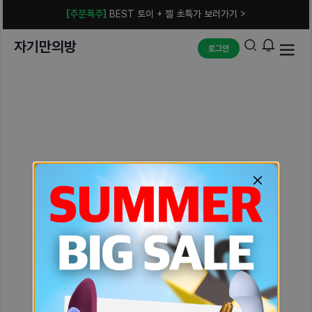
[주문폭주]
BEST 토이 + 젤 초특가 보러가기 >
자기만의방
로그인
예상치 못한 에러입니다.