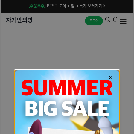
[주문폭주]
BEST 토이 + 젤 초특가 보러가기 >
자기만의방
로그인
예상치 못한 에러입니다.