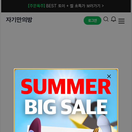
[주문폭주]
BEST 토이 + 젤 초특가 보러가기 >
자기만의방
로그인
예상치 못한 에러입니다.