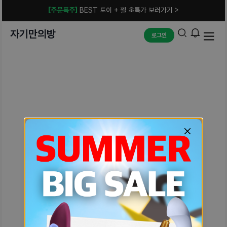
[주문폭주]
BEST 토이 + 젤 초특가 보러가기 >
자기만의방
로그인
예상치 못한 에러입니다.