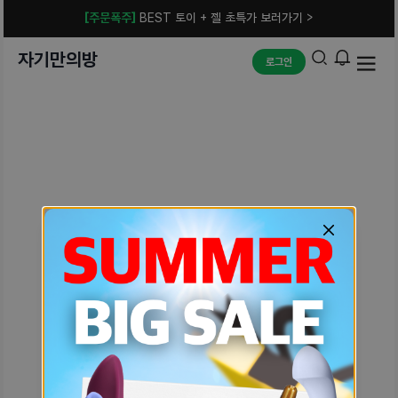
[주문폭주]
BEST 토이 + 젤 초특가 보러가기 >
자기만의방
로그인
예상치 못한 에러입니다.