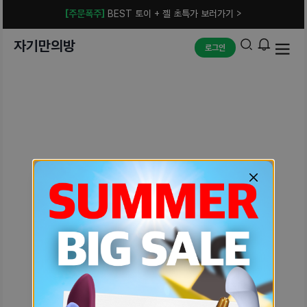
[주문폭주]
BEST 토이 + 젤 초특가 보러가기 >
자기만의방
로그인
예상치 못한 에러입니다.