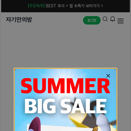
[주문폭주]
BEST 토이 + 젤 초특가 보러가기 >
자기만의방
로그인
예상치 못한 에러입니다.