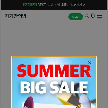
[주문폭주]
BEST 토이 + 젤 초특가 보러가기 >
자기만의방
로그인
예상치 못한 에러입니다.