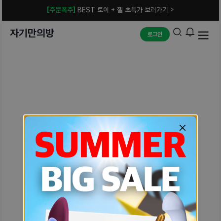
[주문폭주]
BEST 토이 + 젤 초특가 보러가기 >
자기만의방
로그인
예상치 못한 에러입니다.