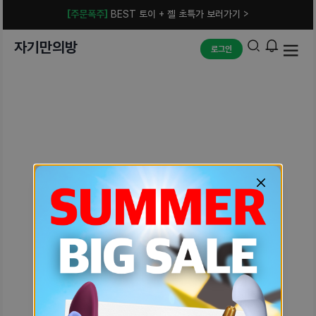
[주문폭주]
BEST 토이 + 젤 초특가 보러가기 >
자기만의방
로그인
예상치 못한 에러입니다.