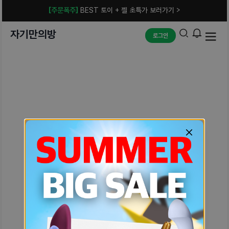
[주문폭주]
BEST 토이 + 젤 초특가 보러가기 >
자기만의방
로그인
예상치 못한 에러입니다.