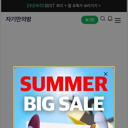
[주문폭주]
BEST 토이 + 젤 초특가 보러가기 >
자기만의방
로그인
예상치 못한 에러입니다.