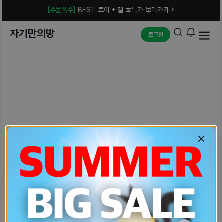
[주문폭주]
BEST 토이 + 젤 초특가 보러가기 >
자기만의방
로그인
예상치 못한 에러입니다.