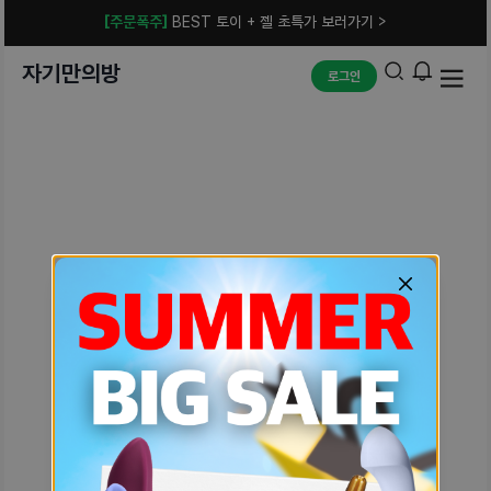
[주문폭주]
BEST 토이 + 젤 초특가 보러가기 >
자기만의방
로그인
예상치 못한 에러입니다.