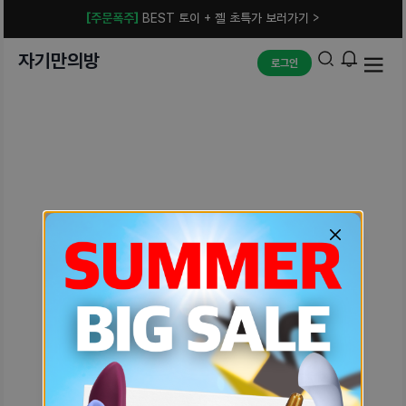
[주문폭주]
BEST 토이 + 젤 초특가 보러가기 >
자기만의방
로그인
예상치 못한 에러입니다.